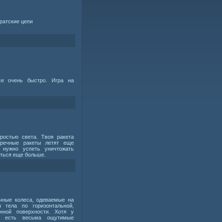
ратские цепи
се очень быстро. Игра на
ростью света. Твоя ракета
тречные ракеты летят еще
 нужно успеть уничтожать
иться еще больше.
чные колеса, одеваемые на
 тела по горизонтальной,
нной поверхности. Хотя у
ия есть весьма ощутимые