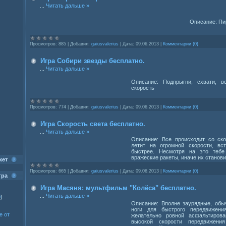
...
Читать дальше »
Описание: Пи
Просмотров:
885
|
Добавил:
gaiusvalerius
|
Дата:
09.06.2013
|
Комментарии (0)
Игра Собири звезды бесплатно.
...
Читать дальше »
Описание: Подпрыгни, схвати, в
скорость
Просмотров:
774
|
Добавил:
gaiusvalerius
|
Дата:
09.06.2013
|
Комментарии (0)
Игра Скорость света бесплатно.
...
Читать дальше »
Описание: Все происходит со ско
летит на огромной скорости, вс
быстрее. Несмотря на это тебе
вражеские ракеты, иначе их станов
жет
Просмотров:
665
|
Добавил:
gaiusvalerius
|
Дата:
09.06.2013
|
Комментарии (0)
гра
Игра Масяня: мультфильм "Колёса" бесплатно.
...
Читать дальше »
0
)
Описание: Вполне заурядные, обы
ноги для быстрого передвижения
е от
желательно ровной асфальтирова
высокой скорости передвижен