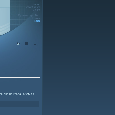
Четверг
06.08.2026
05:26
е
Приветствую Вас
Гость
RSS
бы она не упала на землю.