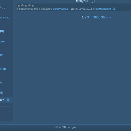
минусы.. :-))
d
(
0
)
Просмотров:
807
|
Добавил:
gaiusvalerius
|
Дата:
09.06.2013
|
Комментарии (0)
1
2
3
...
3665
3666
»
ncatraz
(
0
)
аме
ева
orum
0
)
(
0
)
ика
© 2026 Балда