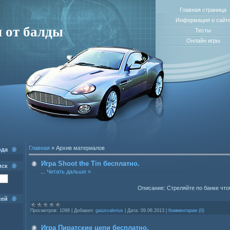
Главная страница
Информация о сайт
 от балды
Тесты
Онлайн игры
Главная
»
Архив материалов
ода
Игра Shoot the Tin бесплатно.
иск
...
Читать дальше »
Описание: Стреляйте по банке что
сей
Просмотров:
1098
|
Добавил:
gaiusvalerius
|
Дата:
09.06.2013
|
Комментарии (0)
Игра Пиратские цепи бесплатно.